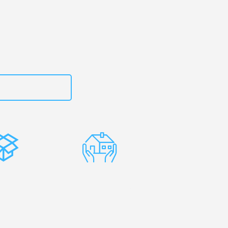
zt
15792644496
stenlose
Erfahrene
rpackung
Umzugsprofis