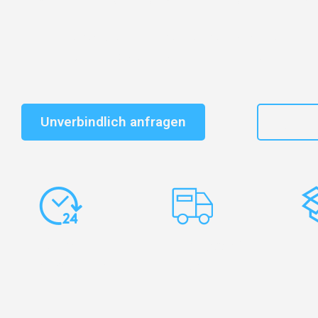
Schnelle Antwort in garantiert unter 2 Minuten: Jet
unverbindlichen Kostenvoranschlag erhalten!
Unverbindlich anfragen
+49
Express-
Europaweite
Ko
Abwicklung
Transporte
Ve