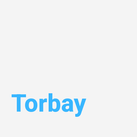
n
Torbay
Ihr