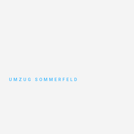
UMZUG SOMMERFELD
Umzug Köl
Entdecken Sie das
#1 Umzugsunternehmen in Köln
– 
vertrauenswürdiger Begleiter für Umzüge Köln Torbay!