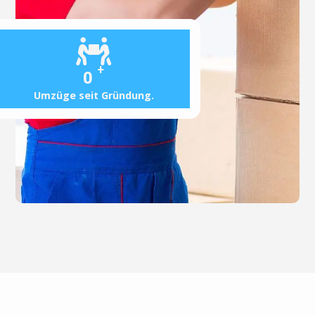
+
0
Umzüge seit Gründung.