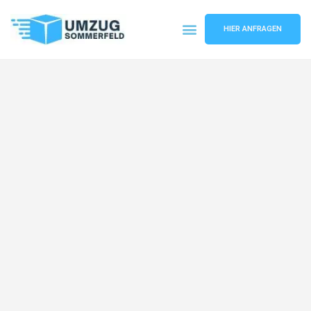
HIER ANFRAGEN
Umzugsunternehmen Köln