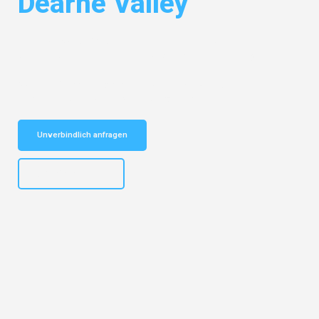
Dearne Valley
Entdecken Sie das
#1 Umzugsunternehmen in Köln
– Ihr
vertrauenswürdiger Begleiter für Umzüge Köln Dearne Valley!
Schnelle Antwort in garantiert unter 2 Minuten: Jetzt
unverbindlichen Kostenvoranschlag erhalten!
Unverbindlich anfragen
+4915792644496