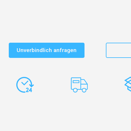
Schnelle Antwort in garantiert unter 2 Minuten: Jet
unverbindlichen Kostenvoranschlag erhalten!
Unverbindlich anfragen
+49
Express-
Europaweite
Ko
Abwicklung
Transporte
Ve