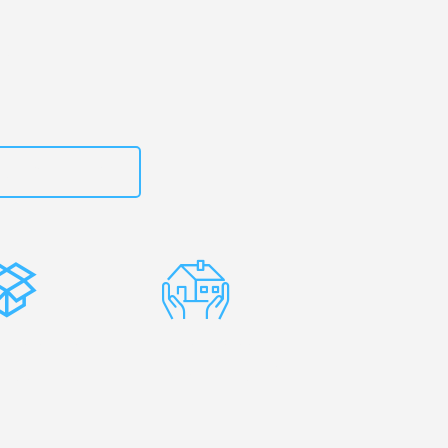
zt
15792644496
stenlose
Erfahrene
rpackung
Umzugsprofis