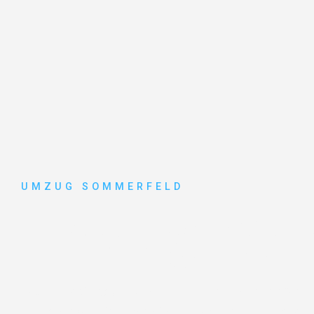
UMZUG SOMMERFELD
Umzug Köl
Entdecken Sie das
#1 Umzugsunternehmen in Köln
– 
vertrauenswürdiger Begleiter für Umzüge Köln Caen!