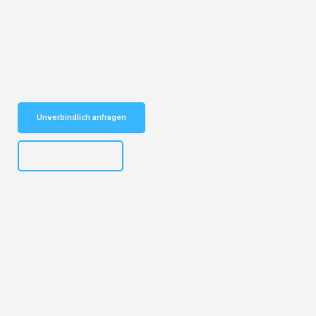
Entdecken Sie das
#1 Umzugsunternehmen in Köln
– Ihr
vertrauenswürdiger Begleiter für Umzüge Köln Nuneaton!
Schnelle Antwort in garantiert unter 2 Minuten: Jetzt
unverbindlichen Kostenvoranschlag erhalten!
Unverbindlich anfragen
+4915792644496