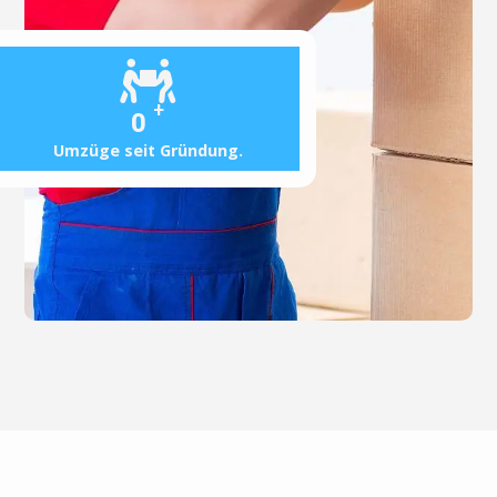
+
0
Umzüge seit Gründung.