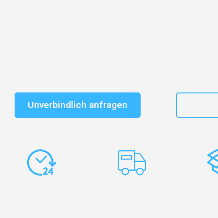
Entdecken Sie das
#1 Umzugsunternehmen in Köln
– 
vertrauenswürdiger Begleiter für Umzüge Köln Mansfie
Schnelle Antwort in garantiert unter 2 Minuten: Jet
unverbindlichen Kostenvoranschlag erhalten!
Unverbindlich anfragen
+49
Express-
Europaweite
Ko
Abwicklung
Transporte
Ve