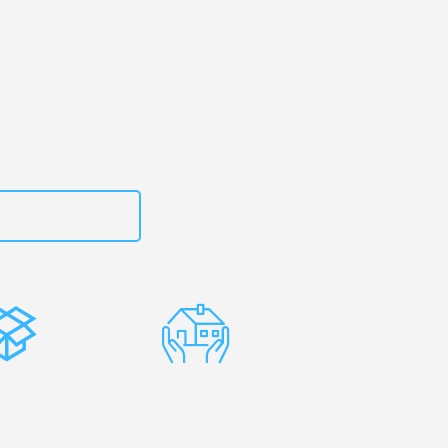
Ihr
ld!
zt
15792644496
stenlose
Erfahrene
rpackung
Umzugsprofis