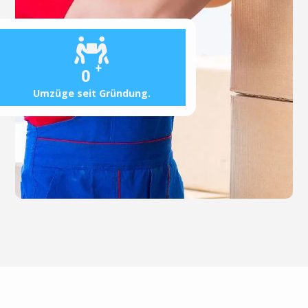
+
0
Umzüge seit Gründung.