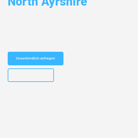
North Ayrshire
Entdecken Sie das
#1 Umzugsunternehmen in Köln
– Ihr
vertrauenswürdiger Begleiter für Umzüge Köln North Ayrshire!
Schnelle Antwort in garantiert unter 2 Minuten: Jetzt
unverbindlichen Kostenvoranschlag erhalten!
Unverbindlich anfragen
+4915792644496