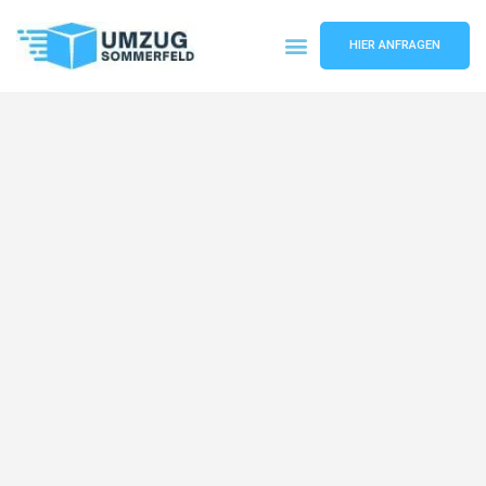
HIER ANFRAGEN
Umzugsunternehmen Köln