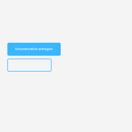
Entdecken Sie das
#1 Umzugsunternehmen in Köln
– Ihr
vertrauenswürdiger Begleiter für Umzüge Köln Prato!
Schnelle Antwort in garantiert unter 2 Minuten: Jetzt
unverbindlichen Kostenvoranschlag erhalten!
Unverbindlich anfragen
+4915792644496