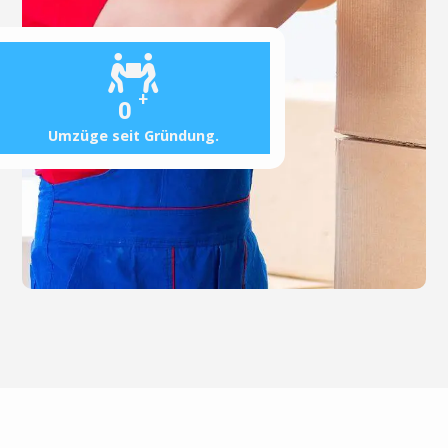
+
0
Umzüge seit Gründung.