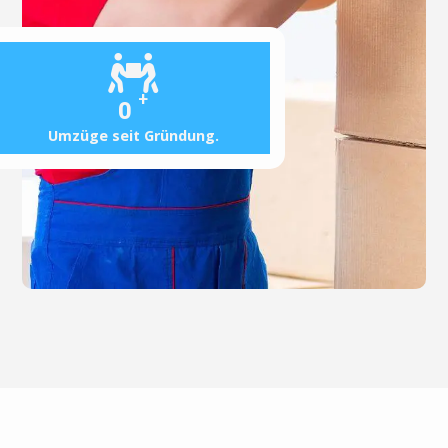
+
0
Umzüge seit Gründung.