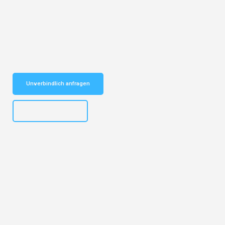
Entdecken Sie das
#1 Umzugsunternehmen in Köln
– Ihr
vertrauenswürdiger Begleiter für Umzüge Köln Turin!
Schnelle Antwort in garantiert unter 2 Minuten: Jetzt
unverbindlichen Kostenvoranschlag erhalten!
Unverbindlich anfragen
+4915792644496