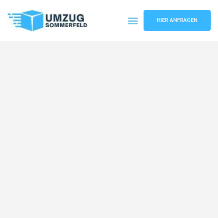
HIER ANFRAGEN
Umzugsunternehmen Köln