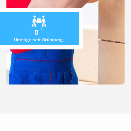
+
0
Umzüge seit Gründung.