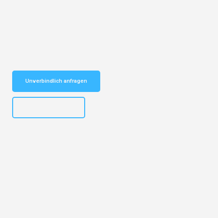
Entdecken Sie das
#1 Umzugsunternehmen in Köln
– Ihr
vertrauenswürdiger Begleiter für Umzüge Köln Kriens!
Schnelle Antwort in garantiert unter 2 Minuten: Jetzt
unverbindlichen Kostenvoranschlag erhalten!
Unverbindlich anfragen
+4915792644496