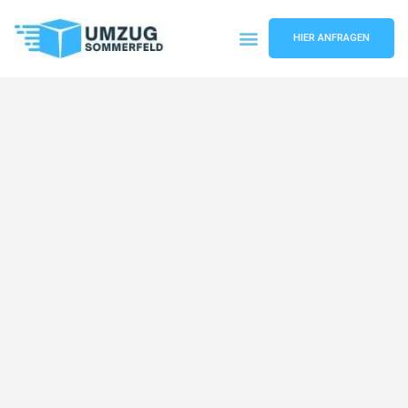
HIER ANFRAGEN
Umzugsunternehmen Köln