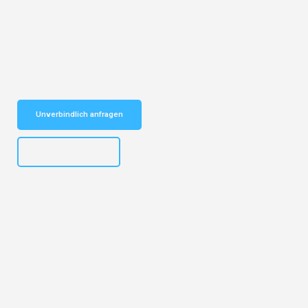
Entdecken Sie das
#1 Umzugsunternehmen in Köln
– Ihr
vertrauenswürdiger Begleiter für Umzüge Köln Tarent!
Schnelle Antwort in garantiert unter 2 Minuten: Jetzt
unverbindlichen Kostenvoranschlag erhalten!
Unverbindlich anfragen
+4915792644496