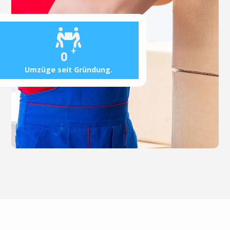
+
0
Umzüge seit Gründung.