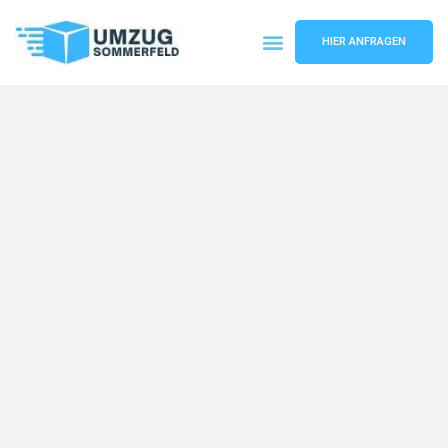
HIER ANFRAGEN
Umzugsunternehmen Köln