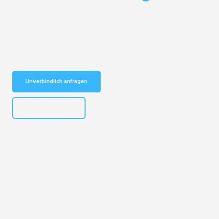
Entdecken Sie das
#1 Umzugsunternehmen in Köln
– Ihr
vertrauenswürdiger Begleiter für Umzüge Köln Cagliari!
Schnelle Antwort in garantiert unter 2 Minuten: Jetzt
unverbindlichen Kostenvoranschlag erhalten!
Unverbindlich anfragen
+4915792644496