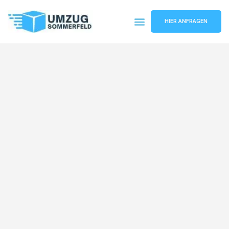
HIER ANFRAGEN
Umzugsunternehmen Köln