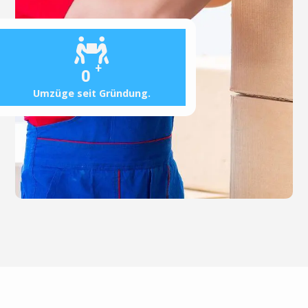
+
0
Umzüge seit Gründung.