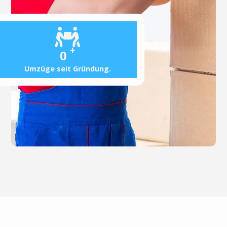
+
0
Umzüge seit Gründung.