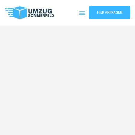
HIER ANFRAGEN
Umzugsunternehmen Köln