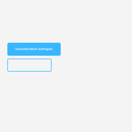
Entdecken Sie das
#1 Umzugsunternehmen in Köln
– Ihr
vertrauenswürdiger Begleiter für Umzüge Köln Padua!
Schnelle Antwort in garantiert unter 2 Minuten: Jetzt
unverbindlichen Kostenvoranschlag erhalten!
Unverbindlich anfragen
+4915792644496