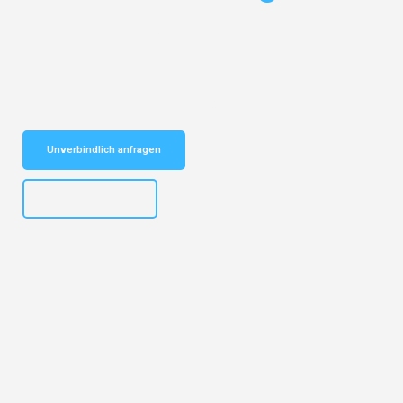
Entdecken Sie das
#1 Umzugsunternehmen in Köln
– Ihr
vertrauenswürdiger Begleiter für Umzüge Köln Zagreb!
Schnelle Antwort in garantiert unter 2 Minuten: Jetzt
unverbindlichen Kostenvoranschlag erhalten!
Unverbindlich anfragen
+4915792644496