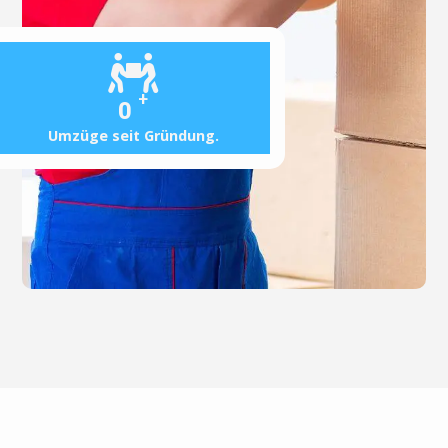
+
0
Umzüge seit Gründung.