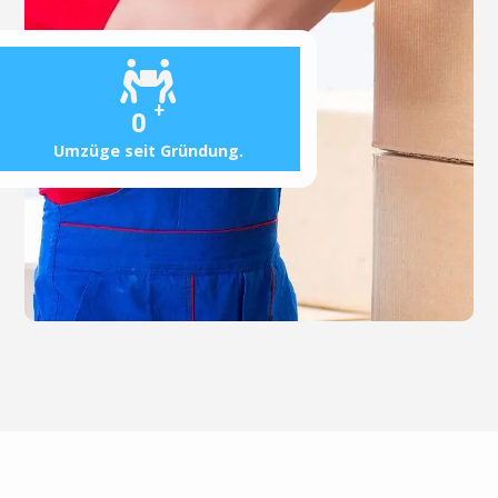
+
0
Umzüge seit Gründung.