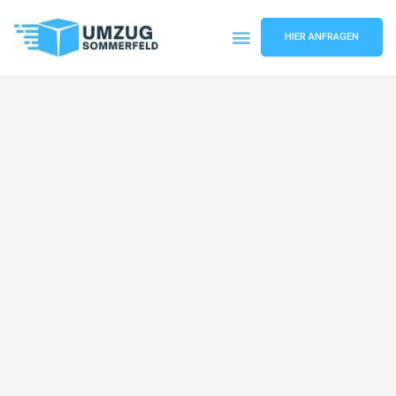
HIER ANFRAGEN
Umzugsunternehmen Köln