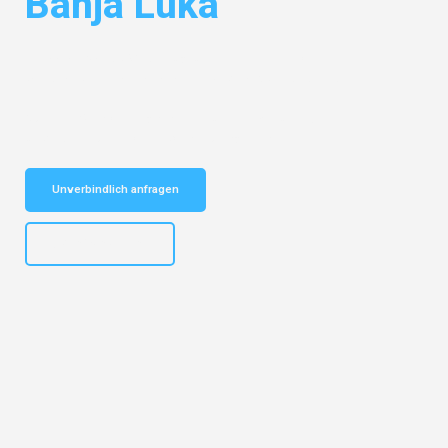
Banja Luka
Entdecken Sie das
#1 Umzugsunternehmen in Köln
– Ihr
vertrauenswürdiger Begleiter für Umzüge Köln Banja Luka!
Schnelle Antwort in garantiert unter 2 Minuten: Jetzt
unverbindlichen Kostenvoranschlag erhalten!
Unverbindlich anfragen
+4915792644496