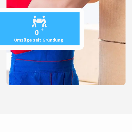
+
0
Umzüge seit Gründung.