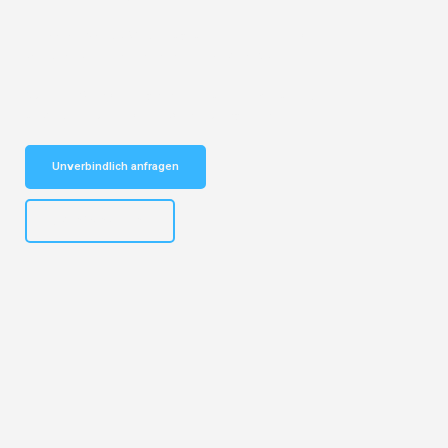
Entdecken Sie das
#1 Umzugsunternehmen in Köln
– Ihr
vertrauenswürdiger Begleiter für Umzüge Köln Dublin!
Schnelle Antwort in garantiert unter 2 Minuten: Jetzt
unverbindlichen Kostenvoranschlag erhalten!
Unverbindlich anfragen
+4915792644496