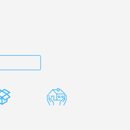
Ihr
a!
zt
15792644496
stenlose
Erfahrene
rpackung
Umzugsprofis