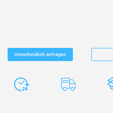
Entdecken Sie das
#1 Umzugsunternehmen in Köln
– 
vertrauenswürdiger Begleiter für Umzüge Köln Klaiped
Schnelle Antwort in garantiert unter 2 Minuten: Jet
unverbindlichen Kostenvoranschlag erhalten!
Unverbindlich anfragen
+49
Express-
Europaweite
Ko
Abwicklung
Transporte
Ve