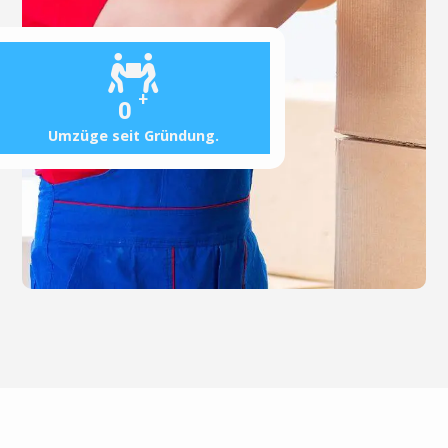
+
0
Umzüge seit Gründung.