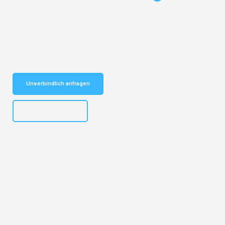
Entdecken Sie das
#1 Umzugsunternehmen in Köln
– Ihr
vertrauenswürdiger Begleiter für Umzüge Köln Braga!
Schnelle Antwort in garantiert unter 2 Minuten: Jetzt
unverbindlichen Kostenvoranschlag erhalten!
Unverbindlich anfragen
+4915792644496