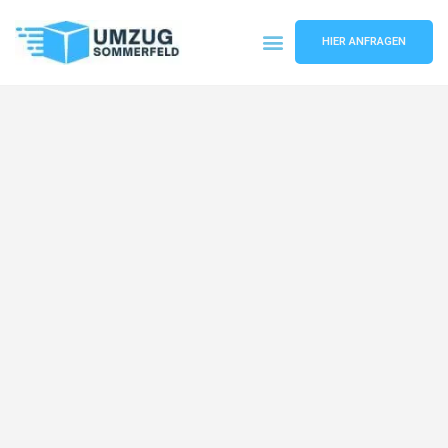
HIER ANFRAGEN
Umzugsunternehmen Köln