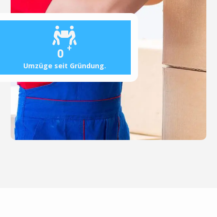
+
0
Umzüge seit Gründung.