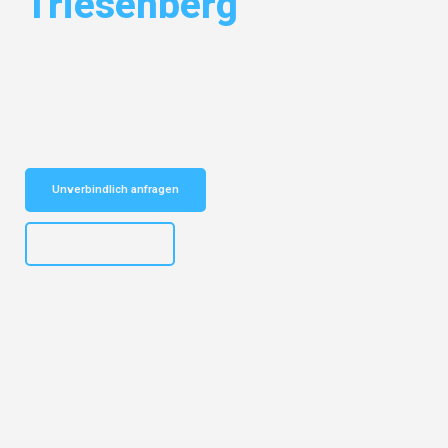
Triesenberg
Entdecken Sie das
#1 Umzugsunternehmen in Köln
– Ihr
vertrauenswürdiger Begleiter für Umzüge Köln Triesenberg!
Schnelle Antwort in garantiert unter 2 Minuten: Jetzt
unverbindlichen Kostenvoranschlag erhalten!
Unverbindlich anfragen
+4915792644496