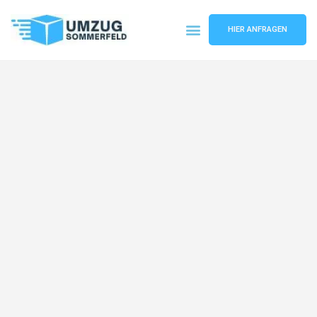
HIER ANFRAGEN
Umzugsunternehmen Köln