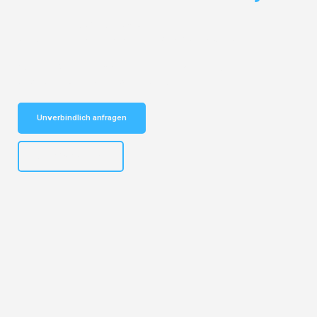
Entdecken Sie das
#1 Umzugsunternehmen in Köln
– Ihr
vertrauenswürdiger Begleiter für Umzüge Köln Besançon!
Schnelle Antwort in garantiert unter 2 Minuten: Jetzt
unverbindlichen Kostenvoranschlag erhalten!
Unverbindlich anfragen
+4915792644496