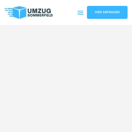
HIER ANFRAGEN
Umzugsunternehmen Köln