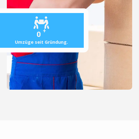
+
0
Umzüge seit Gründung.