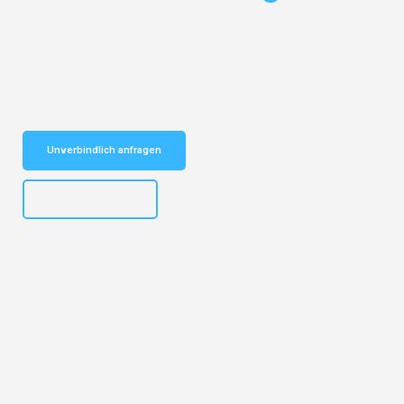
Entdecken Sie das
#1 Umzugsunternehmen in Köln
– Ihr
vertrauenswürdiger Begleiter für Umzüge Köln Angers!
Schnelle Antwort in garantiert unter 2 Minuten: Jetzt
unverbindlichen Kostenvoranschlag erhalten!
Unverbindlich anfragen
+4915792644496