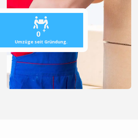
+
0
Umzüge seit Gründung.