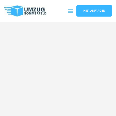
HIER ANFRAGEN
Umzugsunternehmen Köln