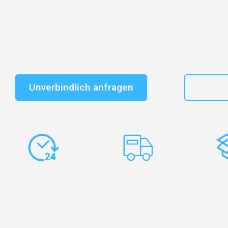
Schnelle Antwort in garantiert unter 2 Minuten: Jet
unverbindlichen Kostenvoranschlag erhalten!
Unverbindlich anfragen
+49
Express-
Europaweite
Ko
Abwicklung
Transporte
Ve