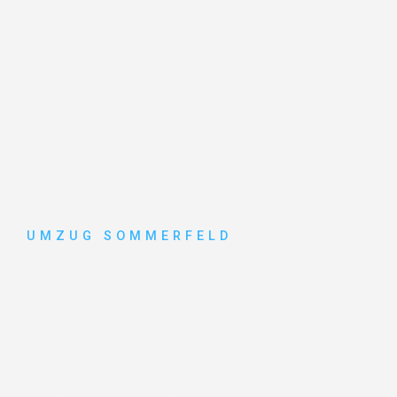
UMZUG SOMMERFELD
Umzug Köl
Entdecken Sie das
#1 Umzugsunternehmen in Köln
– 
vertrauenswürdiger Begleiter für Umzüge Köln Toulon!