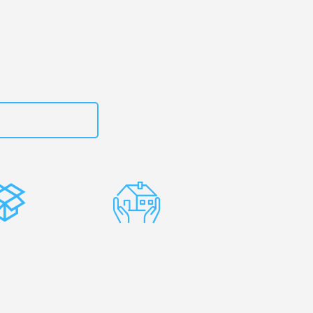
zt
15792644496
stenlose
Erfahrene
rpackung
Umzugsprofis