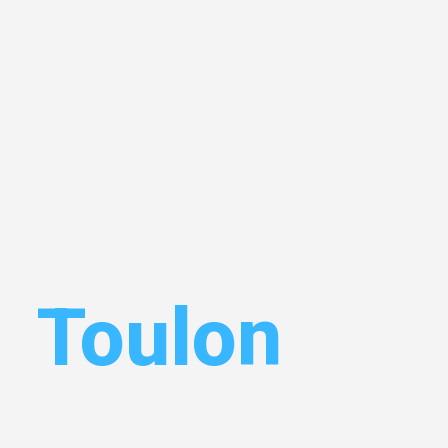
n
Toulon
Ihr