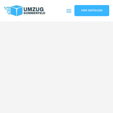
HIER ANFRAGEN
Umzugsunternehmen Köln