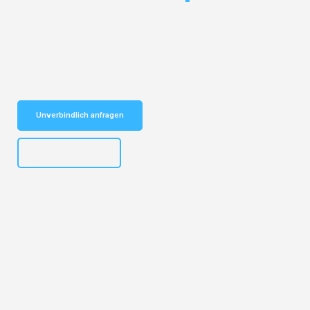
Entdecken Sie das
#1 Umzugsunternehmen in Köln
– Ihr
vertrauenswürdiger Begleiter für Umzüge Köln Spanien!
Schnelle Antwort in garantiert unter 2 Minuten: Jetzt
unverbindlichen Kostenvoranschlag erhalten!
Unverbindlich anfragen
+4915792644496