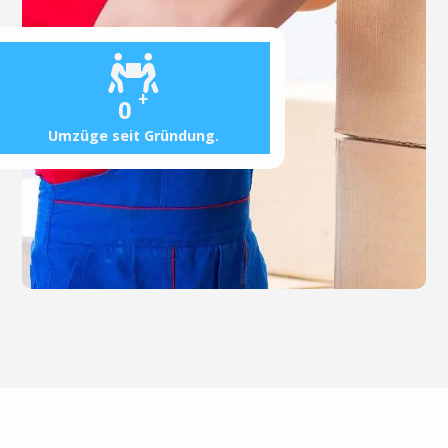
+
0
Umzüge seit Gründung.