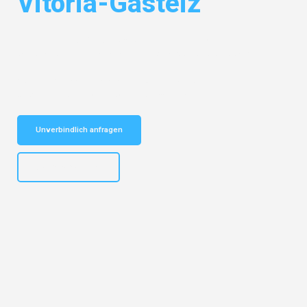
Vitoria-Gasteiz
Entdecken Sie das
#1 Umzugsunternehmen in Köln
– Ihr
vertrauenswürdiger Begleiter für Umzüge Köln Vitoria-Gasteiz!
Schnelle Antwort in garantiert unter 2 Minuten: Jetzt
unverbindlichen Kostenvoranschlag erhalten!
Unverbindlich anfragen
+4915792644496