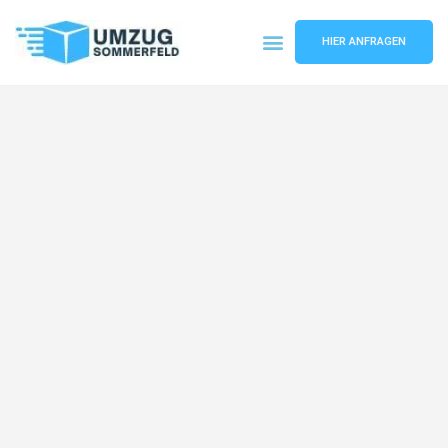
HIER ANFRAGEN
Umzugsunternehmen Köln