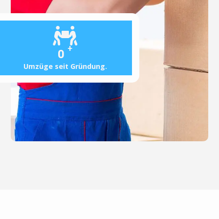
+
0
Umzüge seit Gründung.