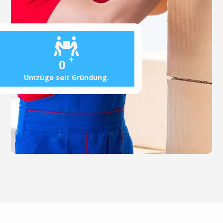
+
0
Umzüge seit Gründung.