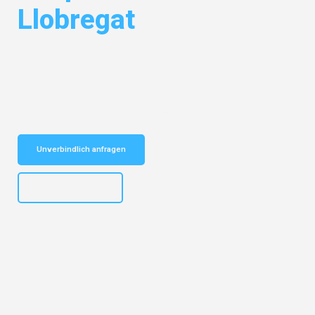
Llobregat
Entdecken Sie das
#1 Umzugsunternehmen in Köln
– Ihr
vertrauenswürdiger Begleiter für Umzüge Köln Hospitalet de Llobregat!
Schnelle Antwort in garantiert unter 2 Minuten: Jetzt
unverbindlichen Kostenvoranschlag erhalten!
Unverbindlich anfragen
+4915792644496