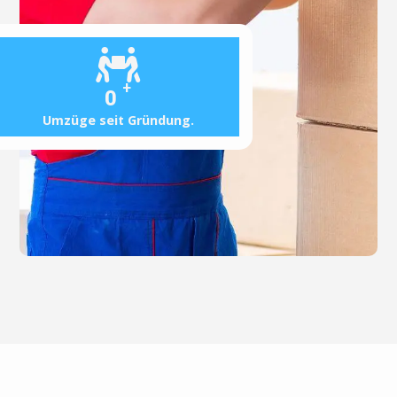
+
0
Umzüge seit Gründung.