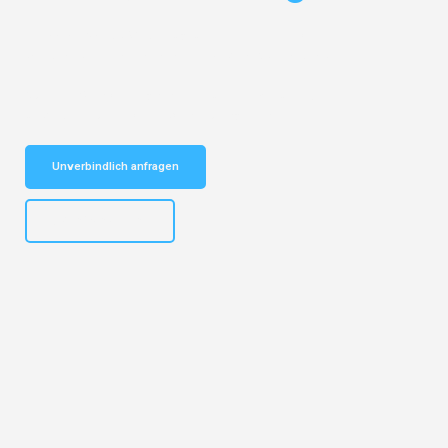
Entdecken Sie das
#1 Umzugsunternehmen in Köln
– Ihr
vertrauenswürdiger Begleiter für Umzüge Köln Leganés!
Schnelle Antwort in garantiert unter 2 Minuten: Jetzt
unverbindlichen Kostenvoranschlag erhalten!
Unverbindlich anfragen
+4915792644496