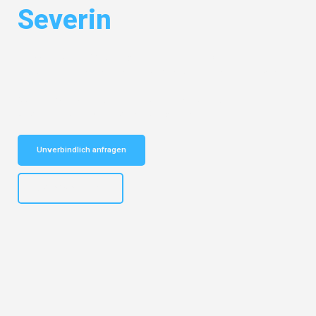
Severin
Entdecken Sie das
#1 Umzugsunternehmen in Köln
– Ihr
vertrauenswürdiger Begleiter für Umzüge Köln Drobeta Turnu-Severin!
Schnelle Antwort in garantiert unter 2 Minuten: Jetzt
unverbindlichen Kostenvoranschlag erhalten!
Unverbindlich anfragen
+4915792644496