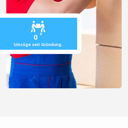
+
0
Umzüge seit Gründung.