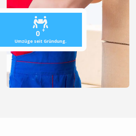
+
0
Umzüge seit Gründung.