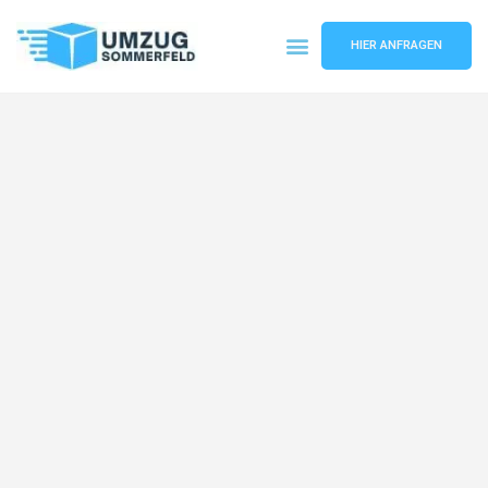
HIER ANFRAGEN
Umzugsunternehmen Köln