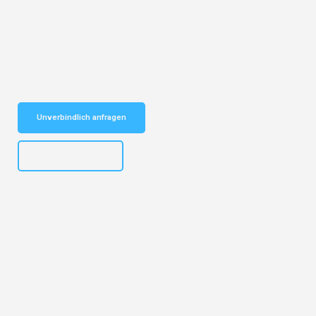
Entdecken Sie das
#1 Umzugsunternehmen in Köln
– Ihr
vertrauenswürdiger Begleiter für Umzüge Köln Botosani!
Schnelle Antwort in garantiert unter 2 Minuten: Jetzt
unverbindlichen Kostenvoranschlag erhalten!
Unverbindlich anfragen
+4915792644496