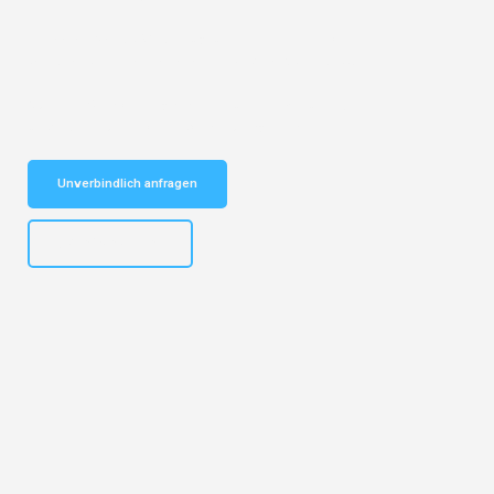
Entdecken Sie das
#1 Umzugsunternehmen in Köln
– Ihr
vertrauenswürdiger Begleiter für Umzüge Köln Craiova!
Schnelle Antwort in garantiert unter 2 Minuten: Jetzt
unverbindlichen Kostenvoranschlag erhalten!
Unverbindlich anfragen
+4915792644496