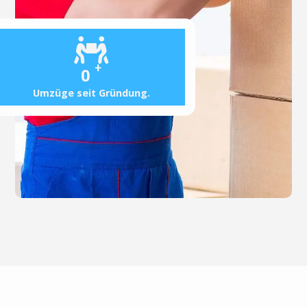
+
0
Umzüge seit Gründung.