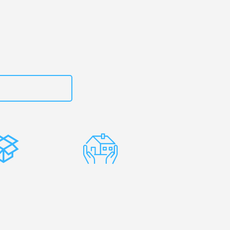
zt
15792644496
stenlose
Erfahrene
rpackung
Umzugsprofis