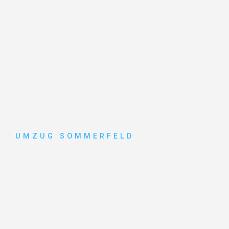
UMZUG SOMMERFELD
Umzug Köl
Entdecken Sie das
#1 Umzugsunternehmen in Köln
– 
vertrauenswürdiger Begleiter für Umzüge Köln Braila!