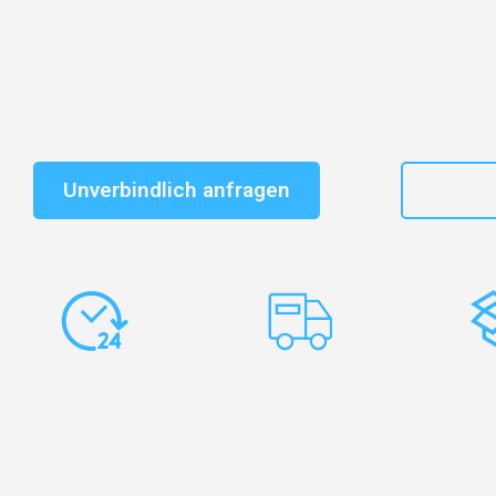
Schnelle Antwort in garantiert unter 2 Minuten: Jet
unverbindlichen Kostenvoranschlag erhalten!
Unverbindlich anfragen
+49
Express-
Europaweite
Ko
Abwicklung
Transporte
Ve