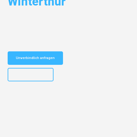
Winterthur
Entdecken Sie das
#1 Umzugsunternehmen in Köln
– Ihr
vertrauenswürdiger Begleiter für Umzüge Köln Winterthur!
Schnelle Antwort in garantiert unter 2 Minuten: Jetzt
unverbindlichen Kostenvoranschlag erhalten!
Unverbindlich anfragen
+4915792644496