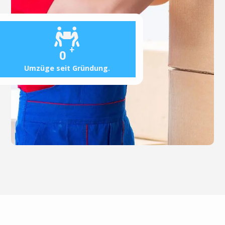
+
0
Umzüge seit Gründung.