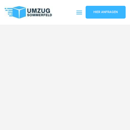
HIER ANFRAGEN
Umzugsunternehmen Köln