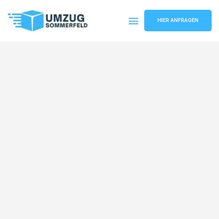
HIER ANFRAGEN
Umzugsunternehmen Köln