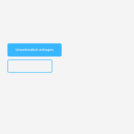
Entdecken Sie das
#1 Umzugsunternehmen in Köln
– Ihr
vertrauenswürdiger Begleiter für Umzüge Köln Chur!
Schnelle Antwort in garantiert unter 2 Minuten: Jetzt
unverbindlichen Kostenvoranschlag erhalten!
Unverbindlich anfragen
+4915792644496