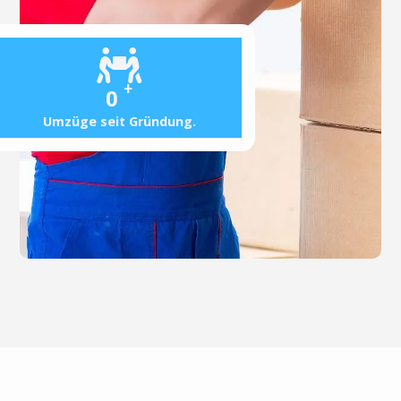
+
0
Umzüge seit Gründung.