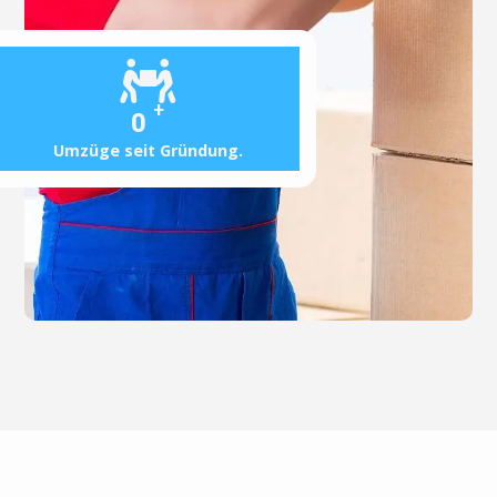
+
0
Umzüge seit Gründung.