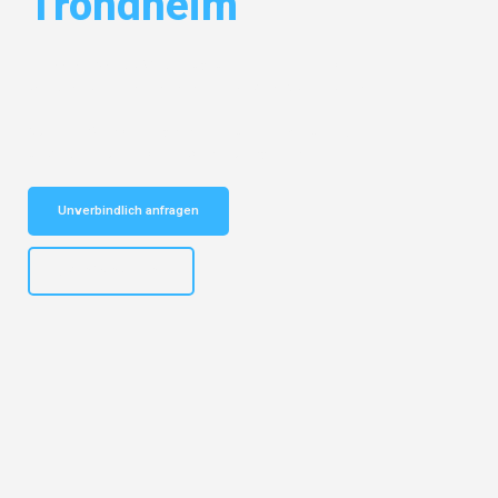
Trondheim
Entdecken Sie das
#1 Umzugsunternehmen in Köln
– Ihr
vertrauenswürdiger Begleiter für Umzüge Köln Trondheim!
Schnelle Antwort in garantiert unter 2 Minuten: Jetzt
unverbindlichen Kostenvoranschlag erhalten!
Unverbindlich anfragen
+4915792644496