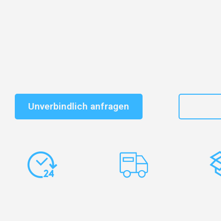
Entdecken Sie das
#1 Umzugsunternehmen in Köln
– 
vertrauenswürdiger Begleiter für Umzüge Köln Alesund
Schnelle Antwort in garantiert unter 2 Minuten: Jet
unverbindlichen Kostenvoranschlag erhalten!
Unverbindlich anfragen
+49
Express-
Europaweite
Ko
Abwicklung
Transporte
Ve