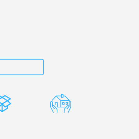
Ihr
!
zt
15792644496
stenlose
Erfahrene
rpackung
Umzugsprofis