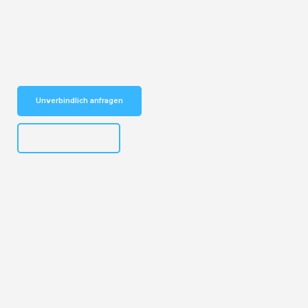
Entdecken Sie das
#1 Umzugsunternehmen in Köln
– Ihr
vertrauenswürdiger Begleiter für Umzüge Köln Lillehammer!
Schnelle Antwort in garantiert unter 2 Minuten: Jetzt
unverbindlichen Kostenvoranschlag erhalten!
Unverbindlich anfragen
+4915792644496