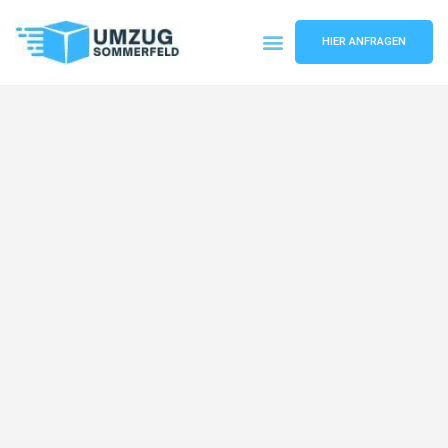
HIER ANFRAGEN
Umzugsunternehmen Köln