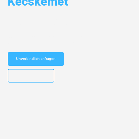
Kecskemét
Entdecken Sie das
#1 Umzugsunternehmen in Köln
– Ihr
vertrauenswürdiger Begleiter für Umzüge Köln Kecskemét!
Schnelle Antwort in garantiert unter 2 Minuten: Jetzt
unverbindlichen Kostenvoranschlag erhalten!
Unverbindlich anfragen
+4915792644496