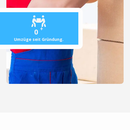
+
0
Umzüge seit Gründung.