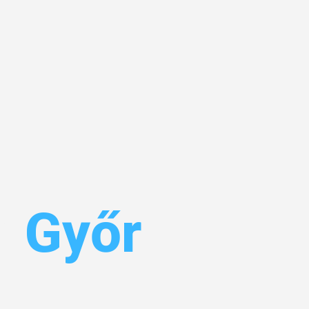
n
Győr
Ihr