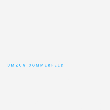
UMZUG SOMMERFELD
Umzug Köl
Entdecken Sie das
#1 Umzugsunternehmen in Köln
– 
vertrauenswürdiger Begleiter für Umzüge Köln Győr!