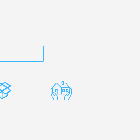
zt
15792644496
stenlose
Erfahrene
rpackung
Umzugsprofis