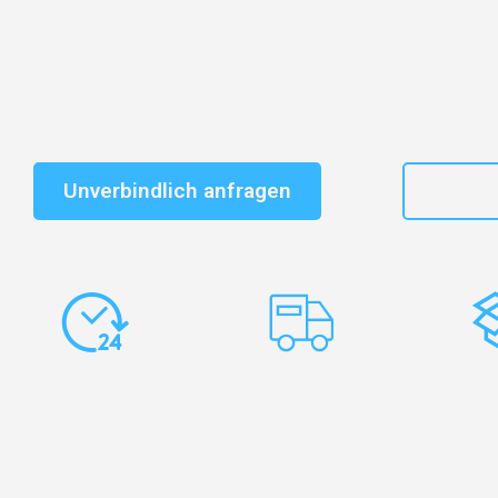
Schnelle Antwort in garantiert unter 2 Minuten: Jet
unverbindlichen Kostenvoranschlag erhalten!
Unverbindlich anfragen
+49
Express-
Europaweite
Ko
Abwicklung
Transporte
Ve