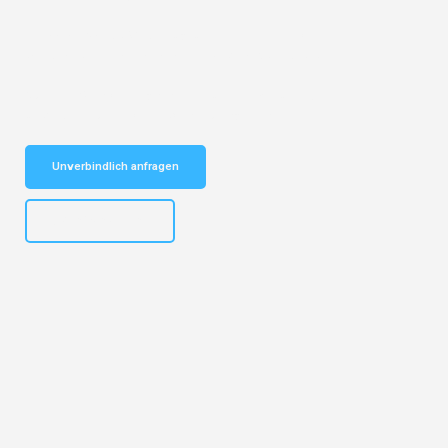
Entdecken Sie das
#1 Umzugsunternehmen in Köln
– Ihr
vertrauenswürdiger Begleiter für Umzüge Köln Tarsus!
Schnelle Antwort in garantiert unter 2 Minuten: Jetzt
unverbindlichen Kostenvoranschlag erhalten!
Unverbindlich anfragen
+4915792644496