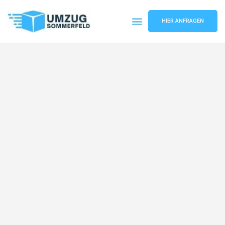
HIER ANFRAGEN
Umzugsunternehmen Köln