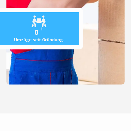
+
0
Umzüge seit Gründung.