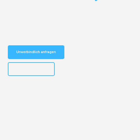
Entdecken Sie das
#1 Umzugsunternehmen in Köln
– Ihr
vertrauenswürdiger Begleiter für Umzüge Köln Adiyaman!
Schnelle Antwort in garantiert unter 2 Minuten: Jetzt
unverbindlichen Kostenvoranschlag erhalten!
Unverbindlich anfragen
+4915792644496