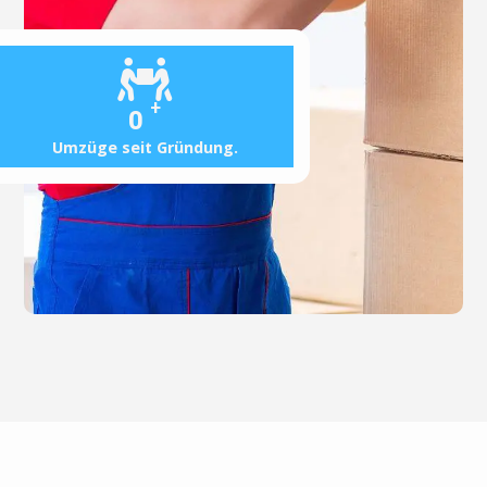
+
0
Umzüge seit Gründung.