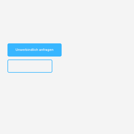
Entdecken Sie das
#1 Umzugsunternehmen in Köln
– Ihr
vertrauenswürdiger Begleiter für Umzüge Köln Zabrze!
Schnelle Antwort in garantiert unter 2 Minuten: Jetzt
unverbindlichen Kostenvoranschlag erhalten!
Unverbindlich anfragen
+4915792644496