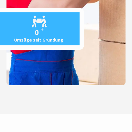
+
0
Umzüge seit Gründung.