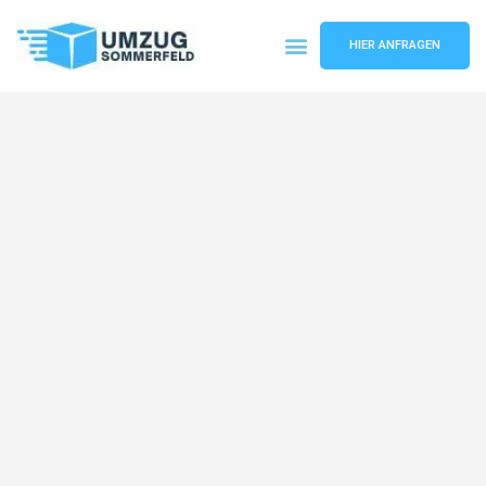
HIER ANFRAGEN
Umzugsunternehmen Köln