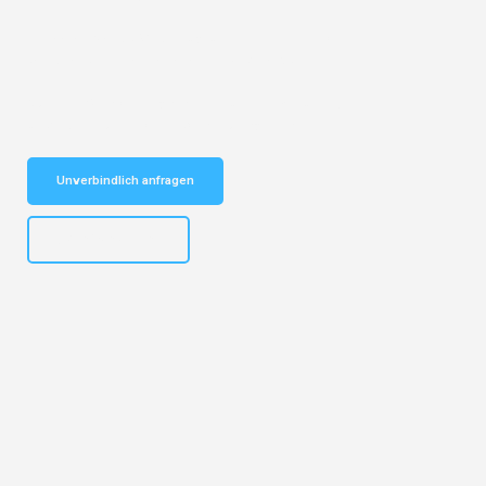
Entdecken Sie das
#1 Umzugsunternehmen in Köln
– Ihr
vertrauenswürdiger Begleiter für Umzüge Köln Lublin!
Schnelle Antwort in garantiert unter 2 Minuten: Jetzt
unverbindlichen Kostenvoranschlag erhalten!
Unverbindlich anfragen
+4915792644496