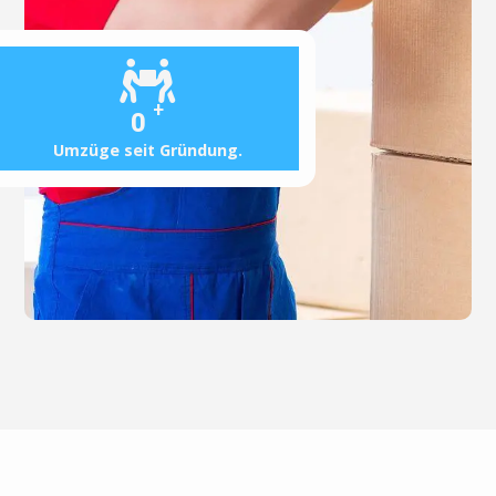
+
0
Umzüge seit Gründung.