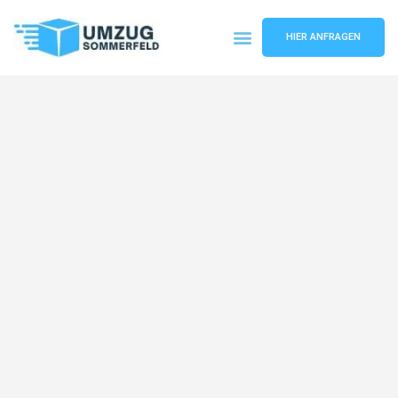
HIER ANFRAGEN
Umzugsunternehmen Köln