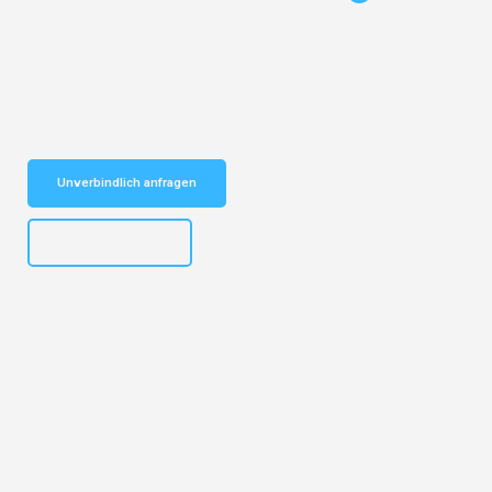
Entdecken Sie das
#1 Umzugsunternehmen in Köln
– Ihr
vertrauenswürdiger Begleiter für Umzüge Köln Salzgitter!
Schnelle Antwort in garantiert unter 2 Minuten: Jetzt
unverbindlichen Kostenvoranschlag erhalten!
Unverbindlich anfragen
+4915792644496