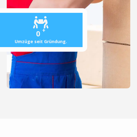
+
0
Umzüge seit Gründung.