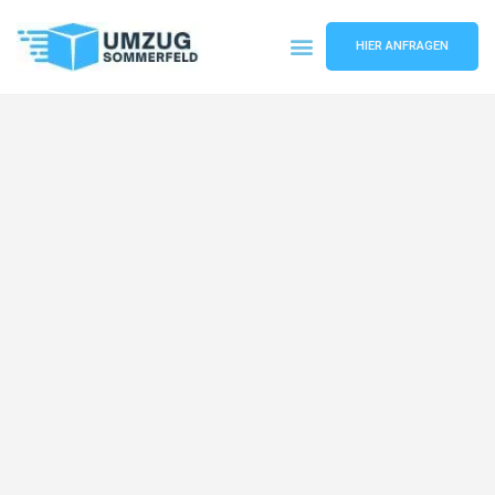
HIER ANFRAGEN
Umzugsunternehmen Köln