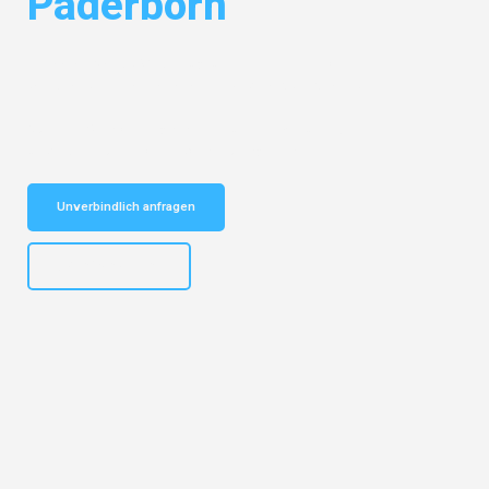
Paderborn
Entdecken Sie das
#1 Umzugsunternehmen in Köln
– Ihr
vertrauenswürdiger Begleiter für Umzüge Köln Paderborn!
Schnelle Antwort in garantiert unter 2 Minuten: Jetzt
unverbindlichen Kostenvoranschlag erhalten!
Unverbindlich anfragen
+4915792644496