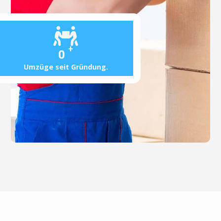
+
0
Umzüge seit Gründung.