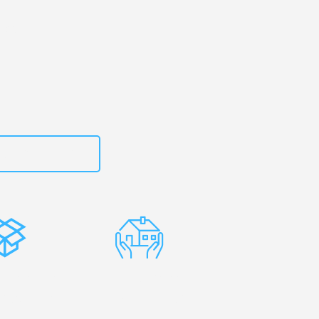
Ihr
bad!
zt
15792644496
stenlose
Erfahrene
rpackung
Umzugsprofis