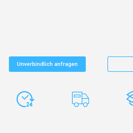
Entdecken Sie das
#1 Umzugsunternehmen in Köln
– 
vertrauenswürdiger Begleiter für Umzüge Köln Marien
Schnelle Antwort in garantiert unter 2 Minuten: Jet
unverbindlichen Kostenvoranschlag erhalten!
Unverbindlich anfragen
+49
Express-
Europaweite
Ko
Abwicklung
Transporte
Ve