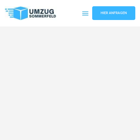
HIER ANFRAGEN
Umzugsunternehmen Köln