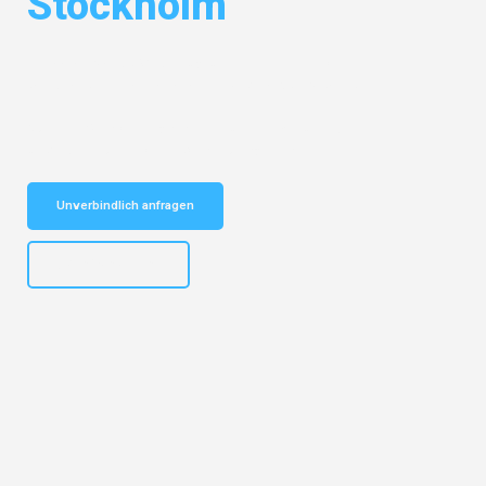
Stockholm
Entdecken Sie das
#1 Umzugsunternehmen in Köln
– Ihr
vertrauenswürdiger Begleiter für Umzüge Köln Stockholm!
Schnelle Antwort in garantiert unter 2 Minuten: Jetzt
unverbindlichen Kostenvoranschlag erhalten!
Unverbindlich anfragen
+4915792644496