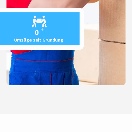
+
0
Umzüge seit Gründung.