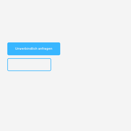
Entdecken Sie das
#1 Umzugsunternehmen in Köln
– Ihr
vertrauenswürdiger Begleiter für Umzüge Köln Leiden!
Schnelle Antwort in garantiert unter 2 Minuten: Jetzt
unverbindlichen Kostenvoranschlag erhalten!
Unverbindlich anfragen
+4915792644496