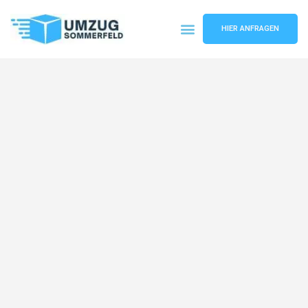
HIER ANFRAGEN
Umzugsunternehmen Köln