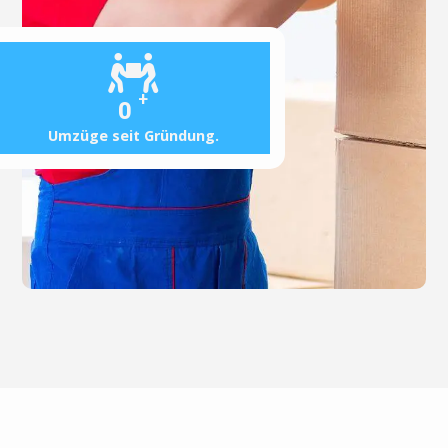
+
0
Umzüge seit Gründung.