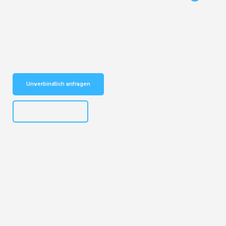
Entdecken Sie das
#1 Umzugsunternehmen in Köln
– Ihr
vertrauenswürdiger Begleiter für Umzüge Köln Bertrange!
Schnelle Antwort in garantiert unter 2 Minuten: Jetzt
unverbindlichen Kostenvoranschlag erhalten!
Unverbindlich anfragen
+4915792644496