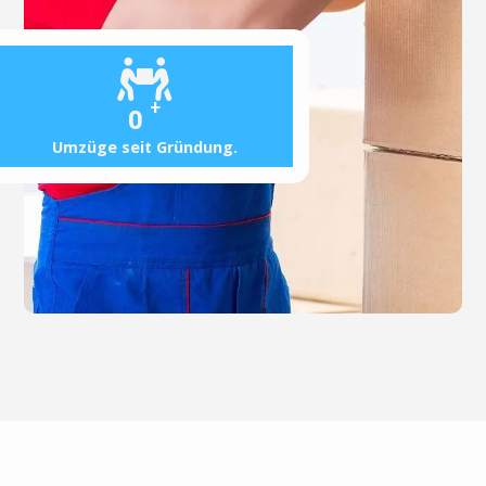
+
0
Umzüge seit Gründung.