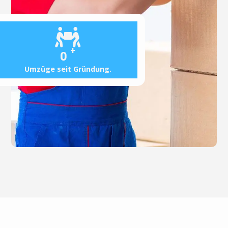
+
0
Umzüge seit Gründung.