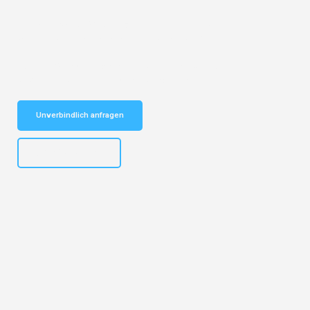
Entdecken Sie das
#1 Umzugsunternehmen in Köln
– Ihr
vertrauenswürdiger Begleiter für Umzüge Köln Oulu!
Schnelle Antwort in garantiert unter 2 Minuten: Jetzt
unverbindlichen Kostenvoranschlag erhalten!
Unverbindlich anfragen
+4915792644496