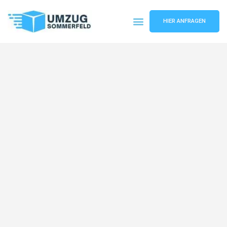
HIER ANFRAGEN
Umzugsunternehmen Köln