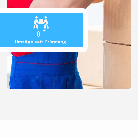
+
0
Umzüge seit Gründung.