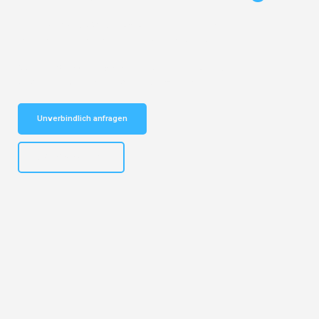
Entdecken Sie das
#1 Umzugsunternehmen in Köln
– Ihr
vertrauenswürdiger Begleiter für Umzüge Köln Kolding!
Schnelle Antwort in garantiert unter 2 Minuten: Jetzt
unverbindlichen Kostenvoranschlag erhalten!
Unverbindlich anfragen
+4915792644496