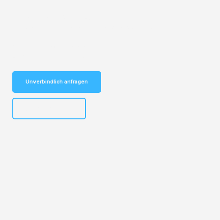
Entdecken Sie das
#1 Umzugsunternehmen in Köln
– Ihr
vertrauenswürdiger Begleiter für Umzüge Köln Chaskowo!
Schnelle Antwort in garantiert unter 2 Minuten: Jetzt
unverbindlichen Kostenvoranschlag erhalten!
Unverbindlich anfragen
+4915792644496