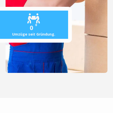
+
0
Umzüge seit Gründung.