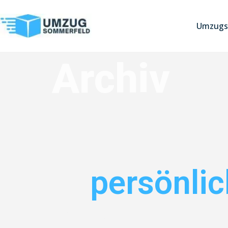
Umzugs
Archiv
Jetzt
persönli
anfordern & sp