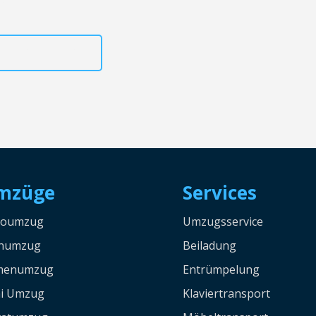
15792644496
mzüge
Services
roumzug
Umzugsservice
rnumzug
Beiladung
rmenumzug
Entrümpelung
i Umzug
Klaviertransport